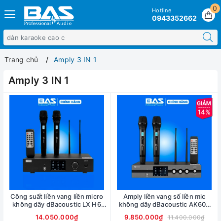
0
Hotline
0943352662
Trang chủ
Amply 3 IN 1
Amply 3 IN 1
14%
Công suất liền vang liền micro
Amply liền vang số liền mic
không dây dBacoustic LX H6
không dây dBacoustic AK600
Premium, 2x600W, Class D
Premium, 2x600W, Class D
14.050.000₫
9.850.000₫
11.400.000₫