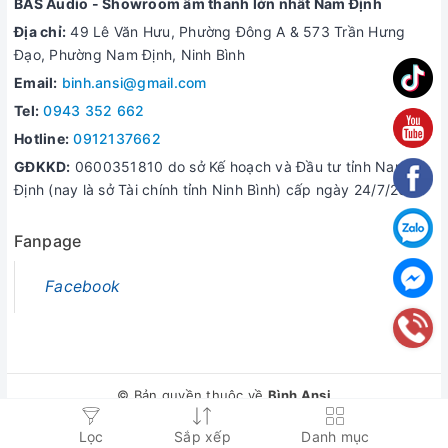
BAS Audio - Showroom âm thanh lớn nhất Nam Định
Địa chỉ:
49 Lê Văn Hưu, Phường Đông A & 573 Trần Hưng
Đạo, Phường Nam Định, Ninh Bình
Email:
binh.ansi@gmail.com
Tel:
0943 352 662
Hotline:
0912137662
GĐKKD:
0600351810 do sở Kế hoạch và Đầu tư tỉnh Nam
Định (nay là sở Tài chính tỉnh Ninh Bình) cấp ngày 24/7/2006
Fanpage
Facebook
© Bản quyền thuộc về
Bình Ansi
Cung cấp bởi
Sapo
Lọc
Sắp xếp
Danh mục