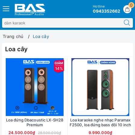
0
Hotline
0943352662
Trang chủ
Loa cây
Loa cây
14%
Loa đứng Dbacoustic LX-SH28
Loa karaoke nghe nhạc Paramax
Premium
F2500, loa đứng bass đôi 10 inch
24.500.000₫
9.990.000₫
28.500.000₫