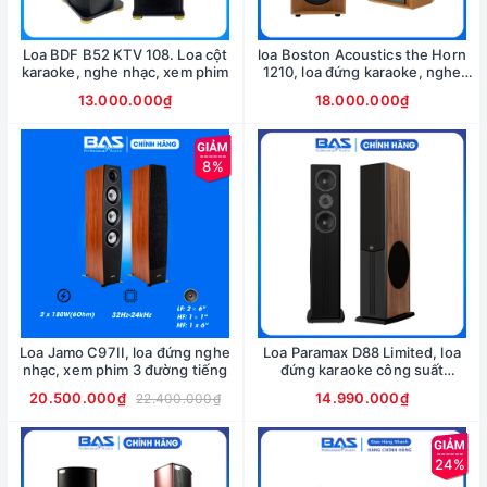
Loa BDF B52 KTV 108. Loa cột
loa Boston Acoustics the Horn
karaoke, nghe nhạc, xem phim
1210, loa đứng karaoke, nghe
nhạc
13.000.000₫
18.000.000₫
8%
Loa Jamo C97II, loa đứng nghe
Loa Paramax D88 Limited, loa
nhạc, xem phim 3 đường tiếng
đứng karaoke công suất
120w/loa
20.500.000₫
14.990.000₫
22.400.000₫
24%