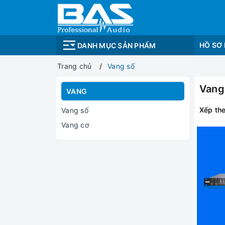
HỒ SƠ
DANH MỤC SẢN PHẨM
Trang chủ
Vang số
Vang
VANG
Xếp the
Vang số
Vang cơ