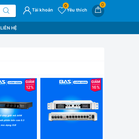
0
0
Tài khoản
Yêu thích
LIÊN HỆ
12%
16%