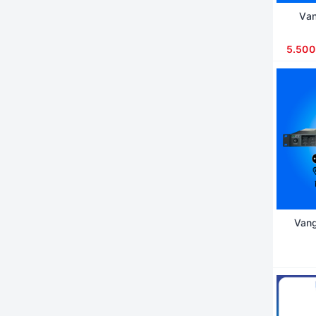
Va
5.500
Van