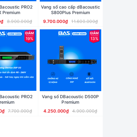
Bacoustic PRO2
Vang số cao cấp dBacoustic
 Premium
S800Plus Premium
0₫
8.900.000₫
9.700.000₫
11.600.000₫
19%
13%
Bacoustic PRO2
Vang số DBacoustic D500P
remium
Premium
0₫
7.700.000₫
4.250.000₫
4.900.000₫