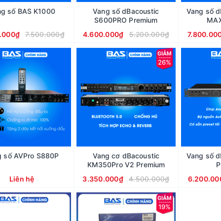
ng số BAS K1000
Vang số dBacoustic
Vang số d
S600PRO Premium
MAX
.000₫
7.500.000₫
4.600.000₫
5.200.000₫
7.800.00
26%
g số AVPro S880P
Vang cơ dBacoustic
Vang số d
KM350Pro V2 Premium
P
Liên hệ
3.350.000₫
4.500.000₫
6.200.00
19%