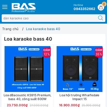
0
Hotline
0943352662
Trang chủ
Loa karaoke bass 40
Loa karaoke bass 40
12%
35%
Loa dBacoustic KS915 Premium,
Loa hội trường Wharfedale
bass 40, công suất 600W
Impact 15
23.750.000₫
16.900.000₫
27.000.000₫
25.900.000₫