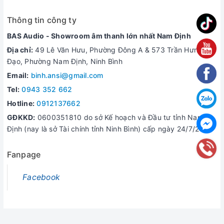
Thông tin công ty
BAS Audio - Showroom âm thanh lớn nhất Nam Định
Địa chỉ:
49 Lê Văn Hưu, Phường Đông A & 573 Trần Hưng
Đạo, Phường Nam Định, Ninh Bình
Email:
binh.ansi@gmail.com
🔷 THÔNG SỐ KỸ THUẬT AIR MOUSE KEY KIWI V6
Tel:
0943 352 662
Sử dụng 2 viên pin AAA
Hotline:
0912137662
Kích thước: 158 x 44 x 23 mm
GĐKKD:
0600351810 do sở Kế hoạch và Đầu tư tỉnh Nam
Tín hiệu: 2.4GHz GFSK
Định (nay là sở Tài chính tỉnh Ninh Bình) cấp ngày 24/7/2006
Phạm vi điều khiển <10m
Mua thiết bị tiện ích gia đình thông minh chính hãng
Fanpage
tại Nam Định
Facebook
BAS Audio Nam Định là đại lý phân phối chính thức các sản
phẩm âm thanh & điện tử chính hãng. Các sản phẩm của
chúng tôi luôn đầy đủ chứng nhận CO/CQ, cam kết bảo hành
và luôn được bán với mức giá hợp lý nhất.