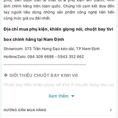
ảnh chính hãng trên toàn quốc. Chúng tôi cam kết đưa đến
tay người tiêu dùng những sản phẩm công nghệ tiên tiến
cùng mức giá ưu đãi nhất.
Địa chỉ mua phụ kiện, khiển giọng nói, chuột bay tivi
box chính hãng tại Nam Định
Showroom: 573 Trần Hưng Đạo kéo dài, TP Nam Định
Hotline/Zalo: 094 309 6698 - 0943 352 662
--------------------------------------------------
🔷 GIỚI THIỆU CHUỘT BAY KIWI V6
Chuột bay điều khiển giọng nói Kiwi 6 chuyên dụng cho
các
dòng Smart TV,
Android Box
.
Kiwi V6 giúp người dùng dễ
Xem thêm
dàng tìm kiếm tới các video thay vì thao tác thủ công. Sản
phẩm phù hợp với mọi đối tượng sử dụng kể cả người già, trẻ
nhỏ mà không cần gõ chữ tìm kiếm. Thiết bị nhỏ gọn, dễ dùng
HƯỚNG DẪN MUA HÀNG
đặc biệt cực nhạy với giọng nói 3 miền, thay thế hoàn toàn cả