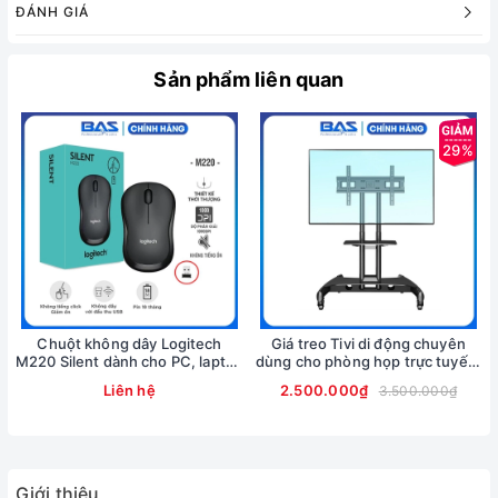
ĐÁNH GIÁ
remote hay chuột không dây thông thường.
🔷 ƯU ĐIỂM ĐIỀU KHIỂN GIỌNG NÓI KIWI V6
Sản phẩm liên quan
Chuột bay V6 tích hợp chức năng điều khiển bằng giọng nói
Thay vì tìm kiếm vào từng ứng dụng để ra được video theo
29%
đúng mục đích sử dụng, dòng chuột bay Kiwi V6 tích hợp
sẵn nút nhấn tìm kiếm bằng giọng nói ngay trên điều khiển.
Chỉ cần nhấn nút và nói chuột bay sẽ tự động thu lại tìm
kiếm ra video mà bạn đang có nhu cầu. Ví dụ như bạn tìm
kiếm video học tập cho trẻ con chỉ cần nói thì sẽ tìm kiếm
ra các video trên ứng dụng để lựa chọn, ngoài ra có thể sử
dụng nhấn thu âm
Chuột không dây Logitech
Giá treo Tivi di động chuyên
M220 Silent dành cho PC, laptop
dùng cho phòng họp trực tuyến,
- Hàng chính hãng
giảng dạy, hội nghị, nhà hàng,
Liên hệ
2.500.000₫
3.500.000₫
khách sạn
Giới thiệu