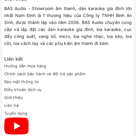
BAS Audio - Showroom âm thanh, dàn karaoke gia đình lớn
nhất Nam Định là 1 thương hiệu của Công ty TNHH Bình An
Sinh, được thành lập vào năm 2006. BAS Audio chuyên cung
Thiết kế chuột bay V6 nhỏ gọn, dễ sử dụng
cấp và lắp đặt các dàn karaoke gia đình, loa karaoke, cục
đẩy công suất, vang số, micro, loa nghe nhạc, loa kéo, loa
Khi cầm trên tay chuột bay Kiwi V6, cảm giác đầu tiên của
cột, loa xách tay và các phụ kiện âm thanh đi kèm.
người sử dụng chính là vừa tây, nhỏ gọn, linh hoạt trong
cách điều khiển. Sản phẩm sử dụng chất liệu cao cấp nên
khi nhấn các nút điều khiển khá mềm tay, dễ dầng lựa
Liên kết
chọn các phím chức năng. Đặc biệt, vì đây là dòng chuột
Hướng dẫn mua hàng
bay nên khi điều khiển trỏ chuột trên màn hình tivi nhanh
Chính sách bảo hành và đổi trả sản phẩm
chóng, linh hoạt trong các vị trí trỏ chuột lựa chọn chức
Bảo mật thông tin
năng. Các phím chức năng trên chuột bay cụ thể như sau
Điều khoản dịch vụ
Giới thiệu
Liên hệ
Tuyển dụng