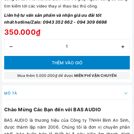
tìm kiếm tới các video thay vì thao tác thủ công.
Liên hệ tư vấn sản phẩm và nhận giá ưu đãi tốt
nhất hotline/Zalo: 0943 352 662 - 094 309 6698
350.000₫
–
+
THÊM VÀO GIỎ
Mua thêm 5.000.000₫ để được
MIỄN PHÍ VẬN CHUYỂN
MÔ TẢ
Chào Mừng Các Bạn đến với BAS AUDIO
BAS AUDIO là thương hiệu của Công ty TNHH Bình An Sinh,
được thành lập năm 2006. Chúng tôi là đơn vị chuyên phân
phối, bán buôn bán lẻ thiết bị & phụ kiện âm thanh, hình