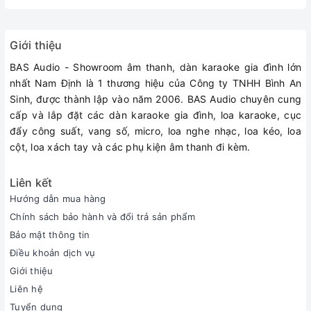
🔷 ƯU ĐIỂM DÂY HDMI CHOSEAL 2.0 (30M)
Cáp HDMI quang 2.0 Version - HDMI to HDMI
Giới thiệu
Đầu cắm bằng hợp kim nhôm có độ chính xác cao, mạ vàng 24k giảm
điện trở tiếp xúc, chống ăn mòn
BAS Audio - Showroom âm thanh, dàn karaoke gia đình lớn
nhất Nam Định là 1 thương hiệu của Công ty TNHH Bình An
Sinh, được thành lập vào năm 2006. BAS Audio chuyên cung
cấp và lắp đặt các dàn karaoke gia đình, loa karaoke, cục
đẩy công suất, vang số, micro, loa nghe nhạc, loa kéo, loa
cột, loa xách tay và các phụ kiện âm thanh đi kèm.
Liên kết
Hướng dẫn mua hàng
Chính sách bảo hành và đổi trả sản phẩm
Bảo mật thông tin
Điều khoản dịch vụ
Giới thiệu
Liên hệ
Tuyển dụng