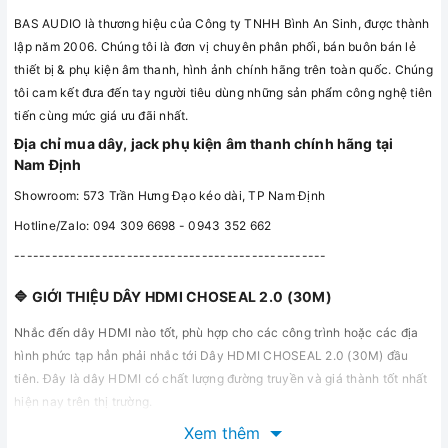
BAS AUDIO là thương hiệu của Công ty TNHH Bình An Sinh, được thành
lập năm 2006. Chúng tôi là đơn vị chuyên phân phối, bán buôn bán lẻ
thiết bị & phụ kiện âm thanh, hình ảnh chính hãng trên toàn quốc. Chúng
tôi cam kết đưa đến tay người tiêu dùng những sản phẩm công nghệ tiên
tiến cùng mức giá ưu đãi nhất.
Địa chỉ mua dây, jack phụ kiện âm thanh chính hãng tại
Nam Định
Showroom: 573 Trần Hưng Đạo kéo dài, TP Nam Định
Hotline/Zalo: 094 309 6698 - 0943 352 662
--------------------------------------------------
🔷 GIỚI THIỆU DÂY HDMI CHOSEAL 2.0 (30M)
Nhắc đến dây HDMI nào tốt, phù hợp cho các công trình hoặc các địa
hình phức tạp hẳn phải nhắc tới Dây HDMI CHOSEAL 2.0 (30M) đầu
tiên. Đây là dây HDMI có chất lượng đường truyền và giá thành tốt nhất
hiện nay trên thị trường.
Xem thêm
Xem thêm dây HDMI tại đây