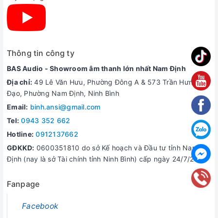
Hỗ trợ truyền đường dài, trên 100 mét
Thông tin công ty
Hỗ trợ màn hình lên tới 4K 60HZ UHD
Khả năng kháng nhiễu cao với EMI và RFI
BAS Audio - Showroom âm thanh lớn nhất Nam Định
Địa chỉ:
49 Lê Văn Hưu, Phường Đông A & 573 Trần Hưng
Đạo, Phường Nam Định, Ninh Bình
Email:
binh.ansi@gmail.com
Tel:
0943 352 662
Hotline:
0912137662
GĐKKD:
0600351810 do sở Kế hoạch và Đầu tư tỉnh Nam
Định (nay là sở Tài chính tỉnh Ninh Bình) cấp ngày 24/7/2006
Fanpage
Facebook