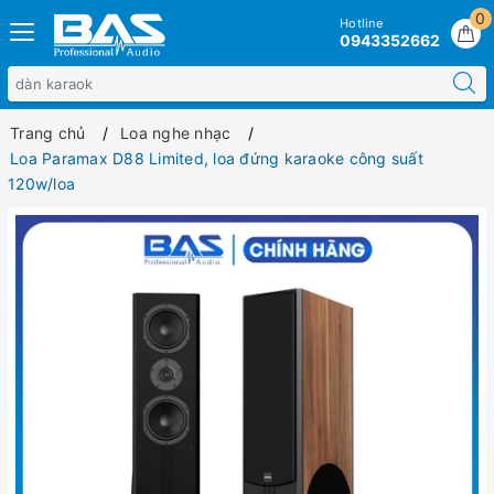
0
Hotline
0943352662
Trang chủ
Loa nghe nhạc
Loa Paramax D88 Limited, loa đứng karaoke công suất
120w/loa