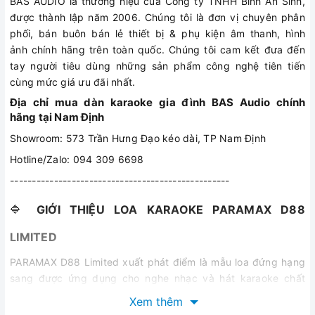
BAS AUDIO là thương hiệu của Công ty TNHH Bình An Sinh,
được thành lập năm 2006. Chúng tôi là đơn vị chuyên phân
phối, bán buôn bán lẻ thiết bị & phụ kiện âm thanh, hình
ảnh chính hãng trên toàn quốc. Chúng tôi cam kết đưa đến
tay người tiêu dùng những sản phẩm công nghệ tiên tiến
cùng mức giá ưu đãi nhất.
Địa chỉ mua dàn karaoke gia đình BAS Audio chính
hãng tại Nam Định
Showroom: 573 Trần Hưng Đạo kéo dài, TP Nam Định
Hotline/Zalo: 094 309 6698
--------------------------------------------------
🔷
GIỚI THIỆU LOA KARAOKE PARAMAX D88
LIMITED
PARAMAX D88 Limited xuất phát điểm là mẫu loa đứng hạng
sang được ứng dụng cho nghe nhạc và hát karaoke chất
lượng cao. Với kỹ thuật trình diễn cân bằng theo phong cách
Xem thêm
âm thanh Bắc Âu, thiết kế 3 đường tiếng mượt mà, hòa