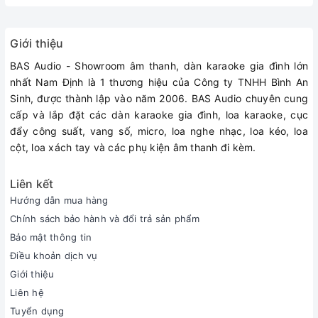
🔷
ƯU ĐIỂM LOA ĐỨNG KARAOKE PARAMAX D88
PARAMAX D88 Limited được trang bị hệ loa thành phần đắt
Giới thiệu
giá: loa tweeter dome lụa Vifa dòng DX trứ danh, các loa
mid-woofer dòng SDS và subwoofer dòng SLS đến từ
BAS Audio - Showroom âm thanh, dàn karaoke gia đình lớn
thương hiệu Peerless huyền thoại của Đan Mạch
nhất Nam Định là 1 thương hiệu của Công ty TNHH Bình An
Có thể làm cặp loa chính khi thiết lập hệ thống loa & sub đa
Sinh, được thành lập vào năm 2006. BAS Audio chuyên cung
kênh, dùng cho
dàn âm thanh xem phim
cấp và lắp đặt các dàn karaoke gia đình, loa karaoke, cục
Loa tweeter của D88 Limited sử dụng dome lụa mềm 1-
đẩy công suất, vang số, micro, loa nghe nhạc, loa kéo, loa
inch, với thiết kế giải nhiệt khe từ bằng dầu Ferro-fluid,
cột, loa xách tay và các phụ kiện âm thanh đi kèm.
giúp cuộn dây âm hoạt động ổn định, cho cảm nhận về dải
cao thật chi tiết, mượt mà.
Liên kết
Bộ đôi mid-woofer 6.5-inch, công suất loa 120W/loa
Hướng dẫn mua hàng
Loa subwoofer
12-inch của D88 Limited được bố trí bên
Chính sách bảo hành và đổi trả sản phẩm
mặt hông của thùng loa, được thiết kế để hoạt động ở mức
Bảo mật thông tin
công suất lớn với dải trầm thể hiện độ sâu đáng nể.
Điều khoản dịch vụ
Bên trong loa Paramax D88 Limited trang bị mạch phân tần
Giới thiệu
3 đường tiếng sử dụng các cuộn cảm, tụ điện chọn lọc từ
thương hiệu nổi tiếng Bennic, luôn đảm bảo hoạt động
Liên hệ
chính xác, an toàn và ổn định, qua đó đóng góp rất lớn
Tuyển dụng