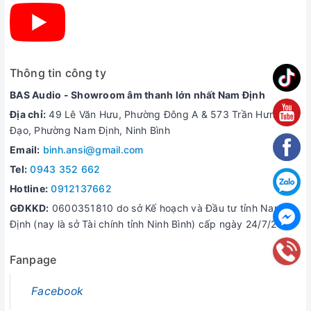
trong việc tạo nên chất âm đồng pha, cân bằng & chi tiết
của loa
Loa PARAMAX D88 Limited đã định hình phong cách chơi
nhạc theo tiêu chuẩn Hi-Fi, cho chất âm sắc nét, độ trung
thực cao, và tái tạo dải trầm xuống cực sâu.
Thông tin công ty
Ngoài ra D88 Limited còn được sử dụng trong vai trò cặp
BAS Audio - Showroom âm thanh lớn nhất Nam Định
loa chính (front-speaker) khi người dùng thiết lập hệ thống
Địa chỉ:
49 Lê Văn Hưu, Phường Đông A & 573 Trần Hưng
loa và sub đa kênh, phục vụ nhu cầu xem phim tại gia.
Đạo, Phường Nam Định, Ninh Bình
Xem thêm các mẫu loa karaoke tại đây
Email:
binh.ansi@gmail.com
🔷
THÔNG SỐ KỸ THUẬT LOA PARAMAX D88
Tel:
0943 352 662
Hotline:
0912137662
LIMITED
GĐKKD:
0600351810 do sở Kế hoạch và Đầu tư tỉnh Nam
Loa dome tweeter: 1 x Ø25.4mm
Định (nay là sở Tài chính tỉnh Ninh Bình) cấp ngày 24/7/2006
Loa mid-woofer: 2 x Ø165mm
Loa subwoofer: 1 x Ø305mm
Fanpage
Công suất đầu vào (liên tục/ tối đa): 120w / 240w / 1 loa
Đáp tuyến: 40Hz - 20,000Hz (±3dB)
Facebook
Độ nhạy: 90dB / 1w / 1m
Trở kháng: 8Ω