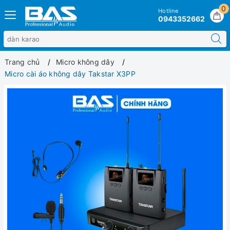
0
Hotline
0943352662
Trang chủ
Micro không dây
Micro cài áo không dây Takstar X3PP