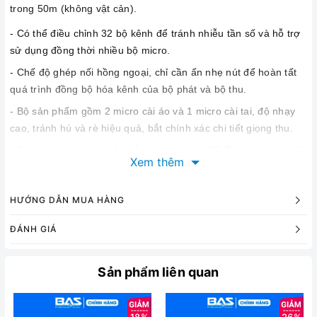
trong 50m (không vật cản).
- Có thể điều chỉnh 32 bộ kênh để tránh nhiễu tần số và hỗ trợ
sử dụng đồng thời nhiều bộ micro.
- Chế độ ghép nối hồng ngoại, chỉ cần ấn nhẹ nút để hoàn tất
quá trình đồng bộ hóa kênh của bộ phát và bộ thu.
- Bộ sản phẩm gồm 2 micro cài áo và 1 micro cài tai, độ nhạy
cao, tránh hú và rè hiệu quả, bắt chính xác chi tiết giọng thu.
- Bộ thu được cấp nguồn bằng giao diện USB Type-C và có thể
Xem thêm
được kết nối với nguồn điện di động để sử dụng ngoài trời
(nguồn di động không đi kèm bộ sản phẩm).
HƯỚNG DẪN MUA HÀNG
- Máy phát được cung cấp bởi hai pin AA, có tuổi thọ pin dài và
dễ bảo trì và thay thế.
ĐÁNH GIÁ
- Với đầu ra độc lập và đầu ra hỗn hợp, nó có thể được kết nối
mixer, amply, loa ngoài trời, card âm thanh...
Sản phẩm liên quan
- Thiết kế nhỏ gọn, giao diện đơn giản dễ sử dụng và mang
theo.