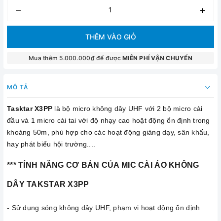
–
+
THÊM VÀO GIỎ
Mua thêm 5.000.000₫ để được
MIỄN PHÍ VẬN CHUYỂN
MÔ TẢ
Tasktar X3PP
là bộ micro không dây UHF với 2 bộ micro cài
đầu và 1 micro cài tai với độ nhạy cao hoặt động ổn định trong
khoảng 50m, phù hợp cho các hoạt động giảng dạy, sân khấu,
hay phát biểu hội trường....
*** TÍNH NĂNG CƠ BẢN CỦA MIC CÀI ÁO KHÔNG
DÂY TAKSTAR X3PP
- Sử dụng sóng không dây UHF, phạm vi hoạt động ổn định