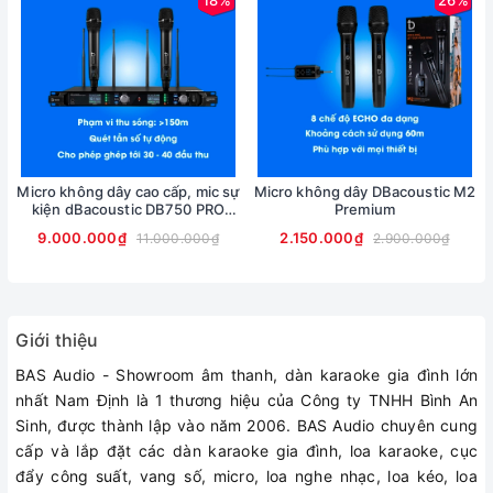
18%
26%
*** TRỌN BỘ SẢN PHẨM MIC CÀI ÁO, MICRO CÀI
ĐẦU KHÔNG DÂY TAKSTAR X3PP
- 01 Receiver Takstar X3PP
- 02 Transmitter Takstar X3PP
- 01 Micro cài tai
- 02 Micro cài áo
Micro không dây cao cấp, mic sự
Micro không dây DBacoustic M2
kiện dBacoustic DB750 PRO
Premium
- 01 Adapter nguồn cho Receiver
MKII
9.000.000₫
2.150.000₫
11.000.000₫
2.900.000₫
- 01 Cáp audio 2 đầu đực (1.5m)
- 04 Cục pin AA
- Hướng dẫn sử dụng
Giới thiệu
Xem thêm các sản phẩm của
thương hiệu Takstar tại đây
BAS Audio - Showroom âm thanh, dàn karaoke gia đình lớn
#mickhongday #mickhongdaycaiao #miccaiaokhongday
nhất Nam Định là 1 thương hiệu của Công ty TNHH Bình An
#miccaiaokhongdaytrogiang #micthuamcaiao #takstarx3pp
Sinh, được thành lập vào năm 2006. BAS Audio chuyên cung
cấp và lắp đặt các dàn karaoke gia đình, loa karaoke, cục
đẩy công suất, vang số, micro, loa nghe nhạc, loa kéo, loa