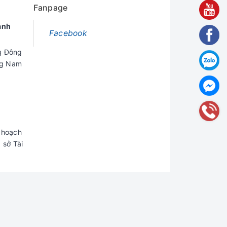
Fanpage
anh
Facebook
g Đông
ng Nam
 hoạch
 sở Tài