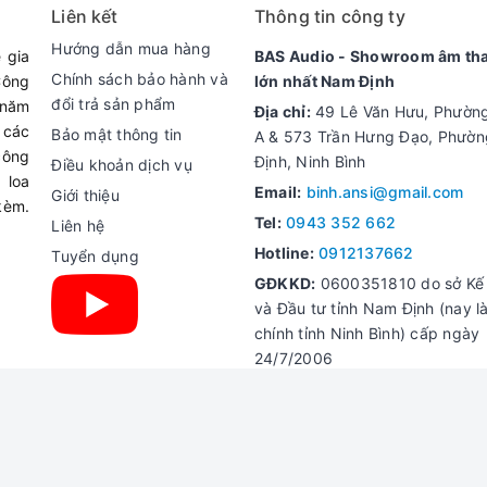
Liên kết
Thông tin công ty
Hướng dẫn mua hàng
 gia
BAS Audio - Showroom âm th
Chính sách bảo hành và
Công
lớn nhất Nam Định
đổi trả sản phẩm
 năm
Địa chỉ:
49 Lê Văn Hưu, Phườn
 các
Bảo mật thông tin
A & 573 Trần Hưng Đạo, Phườ
công
Định, Ninh Bình
Điều khoản dịch vụ
 loa
Email:
binh.ansi@gmail.com
Giới thiệu
kèm.
Tel:
0943 352 662
Liên hệ
Hotline:
0912137662
Tuyển dụng
GĐKKD:
0600351810 do sở Kế
và Đầu tư tỉnh Nam Định (nay là
chính tỉnh Ninh Bình) cấp ngày
24/7/2006
© Bản quyền thuộc về
Bình Ansi
|
Cung cấp bởi
Sapo