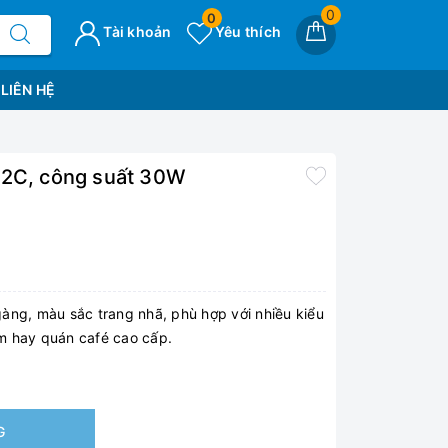
0
0
Tài khoản
Yêu thích
LIÊN HỆ
52C, công suất 30W
gàng, màu sắc trang nhã, phù hợp với nhiều kiểu
m hay quán café cao cấp.
G