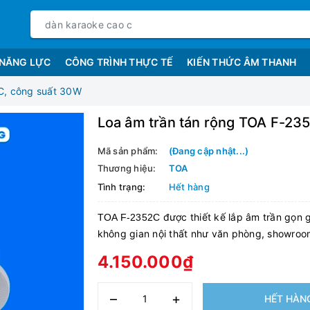
 NĂNG LỰC
CÔNG TRÌNH THỰC TẾ
KIẾN THỨC ÂM THANH
C, công suất 30W
Loa âm trần tán rộng TOA F-23
Mã sản phẩm:
(Đang cập nhật...)
Thương hiệu:
TOA
Tình trạng:
Hết hàng
được thiết kế lắp âm trần gọn 
TOA F-2352C
không gian nội thất như văn phòng, showroo
4.150.000₫
–
+
HẾT HÀN