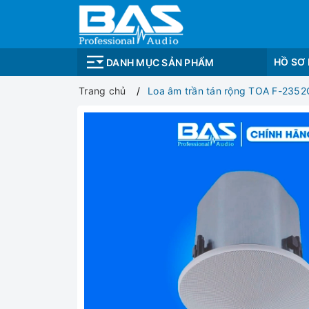
HỒ SƠ
DANH MỤC SẢN PHẨM
Trang chủ
Loa âm trần tán rộng TOA F-2352