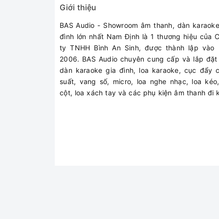
Giới thiệu
Cường độ âm
BAS Audio - Showroom âm thanh, dàn karaoke
đình lớn nhất Nam Định là 1 thương hiệu của 
Đáp tuyến tần số
ty TNHH Bình An Sinh, được thành lập vào
2006. BAS Audio chuyên cung cấp và lắp đặt
dàn karaoke gia đình, loa karaoke, cục đẩy 
suất, vang số, micro, loa nghe nhạc, loa kéo,
Thành phần loa
cột, loa xách tay và các phụ kiện âm thanh đi 
Lỗ gắn trần
Ngõ vào
Cáp tương thích
Vật liệu