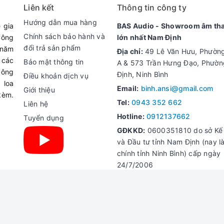
Liên kết
Thông tin công ty
90 dB (1 W, 1 m)
Hướng dẫn mua hàng
 gia
BAS Audio - Showroom âm th
70 Hz - 20 kHz (-10 dB), 50 Hz 
Chính sách bảo hành và
Công
lớn nhất Nam Định
do
đổi trả sản phẩm
 năm
Địa chỉ:
49 Lê Văn Hưu, Phườn
(đo tại điểm lắp đặt trung tâm tr
 các
Bảo mật thông tin
A & 573 Trần Hưng Đạo, Phườ
công
Định, Ninh Bình
Điều khoản dịch vụ
 loa
Tần số cao: Loa hình cầu cân b
Email:
binh.ansi@gmail.com
Giới thiệu
kèm.
Tel:
0943 352 662
Liên hệ
φ200 mm (Độ dày trần tối đa 3
Hotline:
0912137662
Tuyển dụng
GĐKKD:
0600351810 do sở Kế
Cổng kết nối có thể tháo rời bằ
và Đầu tư tỉnh Nam Định (nay là
cầu đấu dây)
chính tỉnh Ninh Bình) cấp ngày
24/7/2006
Dây đồng đặc: φ0.5 - φ1.6 mm 
Dây đồng sợi xoắn: 0.2 - 2.5 m
© Bản quyền thuộc về
Bình Ansi
|
Cung cấp bởi
Sapo
Vỏ: thép tấm, sơn
Mặt ngăn: nhựa ABS chống cháy 