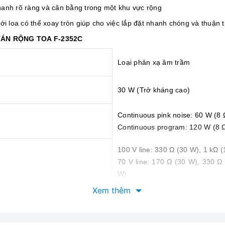
thanh rõ ràng và cân bằng trong một khu vực rộng
ưới loa có thể xoay tròn giúp cho việc lắp đặt nhanh chóng và thuận t
TÁN RỘNG TOA F-2352C
Loại phản xạ âm trầm
30 W (Trở kháng cao)
Continuous pink noise: 60 W (8 
Continuous program: 120 W (8 
100 V line: 330 Ω (30 W), 1 kΩ (
70 V line: 170 Ω (30 W), 330 Ω 
W)
25 V line: 170 Ω (3.7 W), 330 
Xem thêm
(0.06 W)
8 Ω