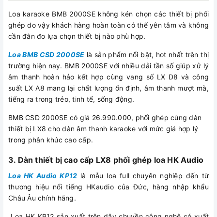
Loa karaoke BMB 2000SE không kén chọn các thiết bị phối
ghép do vậy khách hàng hoàn toàn có thể yên tâm và không
cần đắn đo lựa chọn thiết bị nào phù hợp.
Loa BMB CSD 2000SE
là sản phẩm nổi bật, hot nhất trên thị
trường hiện nay. BMB 2000SE với nhiều dải tần số giúp xử lý
âm thanh hoàn hảo kết hợp cùng vang số LX D8 và công
suất LX A8 mang lại chất lượng ổn định, âm thanh mượt mà,
tiếng ra trong trẻo, tinh tế, sống động.
BMB CSD 2000SE có giá 26.990.000, phối ghép cùng dàn
thiết bị LX8 cho dàn âm thanh karaoke với mức giá hợp lý
trong phân khúc cao cấp.
3. Dàn thiết bị cao cấp LX8 phối ghép loa HK Audio
Loa HK Audio KP12
là mẫu loa full chuyên nghiệp đến từ
thương hiệu nổi tiếng HKaudio của Đức, hàng nhập khẩu
Châu Âu chính hãng.
Loa HK KP12 sản xuất trên dây chuyền công nghệ có xuất