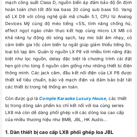
mạch công suất Class D, nguồn biến áp đảm bảo độ ổn định
hoàn toàn chơi tốt đôi loa bass 30 cùng sub bass 50. Vang
số LX D8 với công nghệ giải mã chuẩn 5.1, CPU từ Analog
Devices Mỹ cùng độ méo tiếng <5%, tính năng chống hú,
effect ngọt ngào chân thực kết hợp cùng micro LX M8 có
khả năng tự động dò sóng sạch, tay mic bắt âm nhạy, có
cảm biến gia tốc cảm biến tự ngắt giúp giảm thiểu tiếng ồn,
loại bỏ tạp âm. Quản lý nguồn LX P8 với nhiều tính năng đặc
biệt như lọc nguồn, delay đặc biệt là chương trình cài đặt
hẹn giờ cho từng ổ nguồn cắm giống như những thiết bị điện
thông minh. Các jack cắm, đầu kết nối điện của LX P8 được
thiết kế tiêu chuẩn, bảo vệ mạch điện và đảm bảo bật tắt
các thiết bị trong hệ thống an toàn.
Còn được gọi là
Comple Karaoke Luxury House
, các thiết
bị trong dòng sản phẩm ko chỉ kết nối với loa cùng series
LX8 mà còn dễ dàng phối ghép với các dòng loa cao cấp
của nhiều thương hiệu như BMB, JBL, HK Audio...
1. Dàn thiết bị cao cấp LX8 phối ghép loa JBL