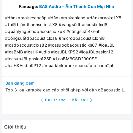
Fanpage:
BAS Audio - Âm Thanh Của Mọi Nhà
#dànkaraokecaocấp #dànkaraokehiend #dànkaraokeLX8
#thiếtbịâmthanhseriesLX8 #vangsốdbacousticlxd8
#quảnlýnguồndbacousticlxp8 #côngsuất4kênh
#côngsuấtdbacousticlxa8 #microdbacousticlxm8
#loadbacousticlxs82 #loasubdbacousticlxs87 #loaJBL
#loaBMB #loaHKAudio #loaJBLKPS2 #loaJBLpasion12
#loasubJBLpasion12SP #LoaBMBCSD2000SE
#loaHKAudioKP12 #muadànkaraokecaocấptạinamđịnh
Bạn đang xem:
Top 3 loa karaoke cao cấp phối ghép với dàn dBacoustic LX8
Bài trước
Bài sau
Giới thiệu