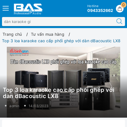
0
Hotline
0943352662
Trang chủ
Tư vấn mua hàng
Top 3 loa karaoke cao cấp phối ghép với dàn dBacoustic LX8
Top 3 loa karaoke cao cấp phối ghép với
dàn dBacoustic LX8
admin
14/03/2023