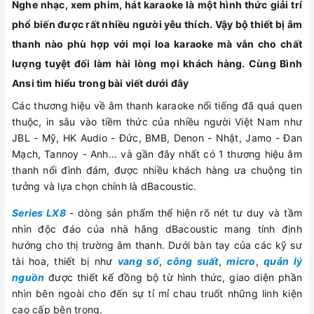
Nghe nhạc, xem phim, hát karaoke là một hình thức giải trí
phổ biến được rất nhiều người yêu thích. Vậy bộ thiết bị âm
thanh nào phù hợp với mọi loa karaoke mà vẫn cho chất
lượng tuyệt đối làm hài lòng mọi khách hàng. Cùng Bình
Ansi tìm hiểu trong bài viết dưới đây
Các thương hiệu về âm thanh karaoke nổi tiếng đã quá quen
thuộc, in sâu vào tiềm thức của nhiều người Việt Nam như
JBL - Mỹ, HK Audio - Đức, BMB, Denon - Nhật, Jamo - Đan
Mạch, Tannoy - Anh... và gần đây nhất có 1 thương hiệu âm
thanh nổi đình đám, được nhiều khách hàng ưa chuộng tin
tưởng và lựa chọn chính là dBacoustic.
Series LX8
- dòng sản phẩm thể hiện rõ nét tư duy và tầm
nhìn độc đáo của nhà hãng dBacoustic mang tính định
hướng cho thị trường âm thanh. Dưới bàn tay của các kỹ sư
tài hoa, thiết bị như
vang số
,
công suất
,
micro
,
quản lý
nguồn
được thiết kế đồng bộ từ hình thức, giao diện phần
nhìn bên ngoài cho đến sự tỉ mỉ chau truốt những linh kiện
cao cấp bên trong.