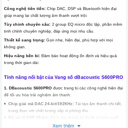
Công nghệ tiên tiến:
Chip DAC, DSP và Bluetooth hiện đại
giúp mang lại chất lượng âm thanh vượt trội.
Tùy chỉnh chuyên sâu:
2 group EQ micro độc lập, phần mềm
tinh chỉnh chuyên nghiệp, đáp ứng mọi nhu cầu.
Thiết kế sang trọng:
Gọn nhẹ, hiện đại, phù hợp với mọi
không gian.
Hiệu năng bền bỉ:
Đảm bảo hoạt động ổn định và hiệu quả
trong thời gian dài.
Tính năng nổi bật của Vang số dBacoustic S600PRO
1. DBacoustic S600PRO
được trang bị các công nghệ hiện đại
để tối ưu hóa trải nghiệm âm thanh:
Chip giải mã DAC 24-bit/192KHz:
Tái tạo âm thanh chi tiết,
trung thực với chất lượng xấp xỉ phòng thu.
Bộ xử lý DSP 48-bit:
Xử lý âm thanh kỹ thuật số hiệu suất
cao, mang đến âm thanh mượt mà và sắc nét.
Xem thêm