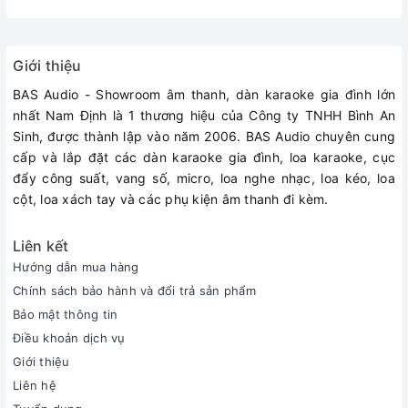
kiện cao cấp, đảm bảo:
Hiệu suất ổn định:
Vận hành trơn tru trong thời gian dài mà
không làm giảm chất lượng âm thanh.
Giới thiệu
Hệ thống bảo vệ toàn diện:
Tích hợp các mạch bảo vệ
BAS Audio - Showroom âm thanh, dàn karaoke gia đình lớn
thông minh để đảm bảo thiết bị an toàn trong mọi điều kiện
nhất Nam Định là 1 thương hiệu của Công ty TNHH Bình An
hoạt động.
Sinh, được thành lập vào năm 2006. BAS Audio chuyên cung
Ứng Dụng Của DBacoustic S600 PRO
cấp và lắp đặt các dàn karaoke gia đình, loa karaoke, cục
Vang số S600 PRO
là giải pháp âm thanh lý tưởng cho nhiều
đẩy công suất, vang số, micro, loa nghe nhạc, loa kéo, loa
không gian và nhu cầu sử dụng khác nhau:
cột, loa xách tay và các phụ kiện âm thanh đi kèm.
Phòng karaoke gia đình:
Tái hiện giọng hát trong trẻo, đầy
cảm xúc với khả năng tinh chỉnh chi tiết.
Liên kết
Không gian giải trí chuyên nghiệp:
Đáp ứng tốt mọi yêu
Hướng dẫn mua hàng
cầu âm thanh cho phòng hát VIP, quán bar hoặc sân khấu
Chính sách bảo hành và đổi trả sản phẩm
nhỏ.
Bảo mật thông tin
Hệ thống nghe nhạc cao cấp:
Tái hiện trung thực mọi thể
Điều khoản dịch vụ
loại nhạc, từ nhạc trữ tình đến remix sôi động.
Giới thiệu
Xem thêm các mẫu vang số dBacoustic khác
tại đây
Liên hệ
#vang #vangso #vangkaraoke #vangsos600pro