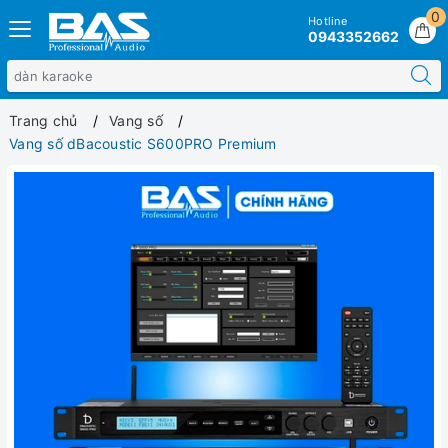
0
Hotline
0943352662
Trang chủ
Vang số
Vang số dBacoustic S600PRO Premium