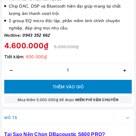
Chip DAC, DSP và Bluetooth hiện đại giúp mang lại chất
lượng âm thanh vượt trội.
2 group EQ micro độc lập, phần mềm tinh chỉnh chuyên
nghiệp, đáp ứng mọi nhu cầu.
Hotline: 0943 352 662
4.600.000₫
5.200.000₫
Tiết kiệm:
600.000₫
–
+
THÊM VÀO GIỎ
Mua thêm 5.000.000₫ để được
MIỄN PHÍ VẬN CHUYỂN
MÔ TẢ
Tại Sao Nên Chọn DBacoustic S600 PRO?