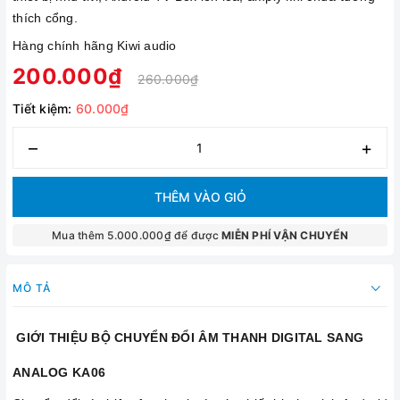
thích cổng.
Hàng chính hãng Kiwi audio
200.000₫
260.000₫
Tiết kiệm:
60.000₫
–
+
THÊM VÀO GIỎ
Mua thêm 5.000.000₫ để được
MIỄN PHÍ VẬN CHUYỂN
MÔ TẢ
GIỚI THIỆU BỘ CHUYỂN ĐỔI ÂM THANH DIGITAL SANG
ANALOG KA06