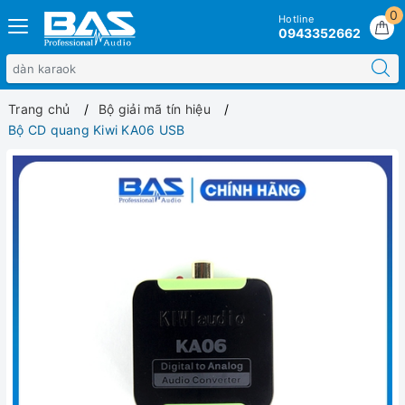
0
Hotline
0943352662
Trang chủ
Bộ giải mã tín hiệu
Bộ CD quang Kiwi KA06 USB