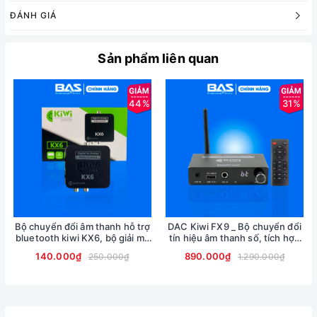
Bộ chuyển đổi Digital sang Analog KA06
ĐÁNH GIÁ
Cáp cấp nguồn USB
Dây tín hiệu Optical
Sản phẩm liên quan
Tờ hướng dẫn sử dung
44%
31%
Bộ chuyển đổi âm thanh hỗ trợ
DAC Kiwi FX9 _ Bộ chuyển đổi
bluetooth kiwi KX6, bộ giải mã
tín hiệu âm thanh số, tích hợp
tín hiệu âm thanh từ tivi xuống
cổng micro
140.000₫
890.000₫
250.000₫
1.290.000₫
dàn karaoke, chính hãng
☎️ HOTLINE 24/7: 0943 352 662
#chuyểnquangâmthanhoptical