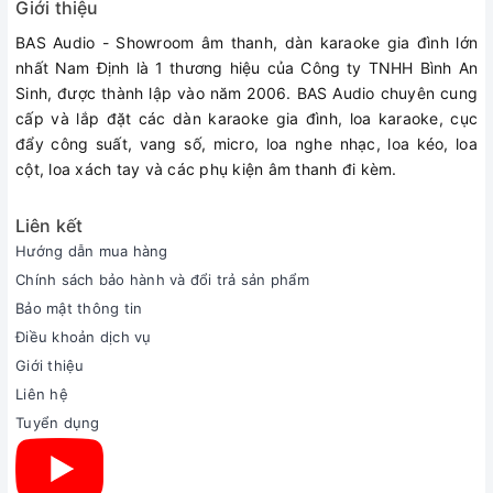
Giới thiệu
#bộchuyểnđổiâmthanhopticalaudio
#bộchuyểnđổiâmthanhdigitalsanganalog
BAS Audio - Showroom âm thanh, dàn karaoke gia đình lớn
#bộchuyểnđổiâmthanhkiwi #bộchuyểnquang
nhất Nam Định là 1 thương hiệu của Công ty TNHH Bình An
#bộchuyểnđổiâmthanhopticalsanganalog
Sinh, được thành lập vào năm 2006. BAS Audio chuyên cung
#bộchuyểnâmthanhtivi4K #kiwika06 #chuyểnquang
cấp và lắp đặt các dàn karaoke gia đình, loa karaoke, cục
#bộgiảimãDAC
đẩy công suất, vang số, micro, loa nghe nhạc, loa kéo, loa
cột, loa xách tay và các phụ kiện âm thanh đi kèm.
Liên kết
Hướng dẫn mua hàng
Chính sách bảo hành và đổi trả sản phẩm
Bảo mật thông tin
Điều khoản dịch vụ
Giới thiệu
Liên hệ
Tuyển dụng