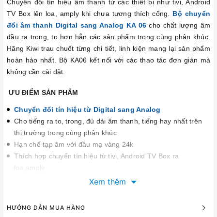
Chuyển đổi tín hiệu âm thanh từ các thiết bị như tivi, Android
TV Box lên loa, amply khi chưa tương thích cổng.
Bộ chuyển
đổi âm thanh Digital sang Analog KA 06
cho chất lượng âm
đầu ra trong, to hơn hẳn các sản phẩm trong cùng phân khúc.
Hãng Kiwi trau chuốt từng chi tiết, linh kiện mang lại sản phẩm
hoàn hảo nhất. Bộ KA06 kết nối với các thao tác đơn giản mà
không cần cài đặt.
ƯU ĐIỂM SẢN PHẨM
Chuyển đổi tín hiệu từ Digital sang Analog
Cho tiếng ra to, trong, đủ dải âm thanh, tiếng hay nhất trên
thị trường trong cùng phân khúc
Hạn chế tạp âm với đầu mạ vàng 24k
Thích hợp chuyển tín hiệu từ tivi, Android TV Box ra
loa,amply
Hỗ trợ giải mã tín hiệu lên tới 24 bit (32/44.1/48/96 KHz)
Xem thêm
Dễ dàng kết nối và sử dụng
HƯỚNG DẪN MUA HÀNG
THÔNG SỐ KỸ THUẬT