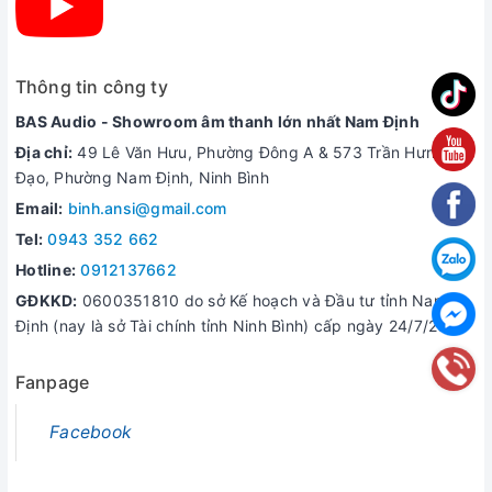
Dải âm bass sâu, căng và chắc, giọng ca sĩ được thể hiện trong
trẻo, chi tiết, cho trải nghiệm âm nhạc tuyệt vời.
Thông tin công ty
Có thể kết nối 2 loa cùng lúc nhân đôi công suất
BAS Audio - Showroom âm thanh lớn nhất Nam Định
Với công nghệ Wireless Dual Sound bạn có thể kết nối 2 chiếc
loa đồng thời để âm lượng tốt hơn cho không gian rộng.
Địa chỉ:
49 Lê Văn Hưu, Phường Đông A & 573 Trần Hưng
Đạo, Phường Nam Định, Ninh Bình
Pin Lithium-ion 3.300mAh bền bỉ cho thời gian chơi nhạc chất
Email:
binh.ansi@gmail.com
lượng cao 8 giờ liên tục.
Tel:
0943 352 662
Giúp bạn thoải mái sử dụng trong suốt hành trình dã ngoại của
Hotline:
0912137662
mình.
GĐKKD:
0600351810 do sở Kế hoạch và Đầu tư tỉnh Nam
Có độ chuẩn chống nước IPX7 giúp loa hoạt động tốt trong mọi
Định (nay là sở Tài chính tỉnh Ninh Bình) cấp ngày 24/7/2006
điều kiện.
Fanpage
Facebook