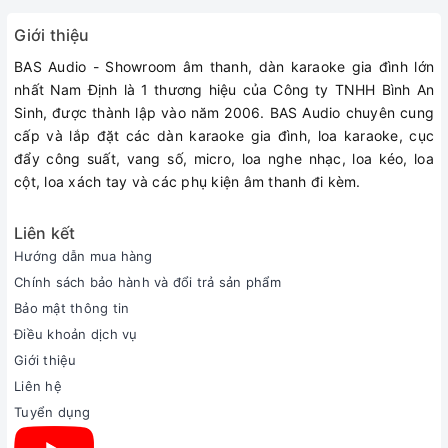
Giới thiệu
BAS Audio - Showroom âm thanh, dàn karaoke gia đình lớn
nhất Nam Định là 1 thương hiệu của Công ty TNHH Bình An
Sinh, được thành lập vào năm 2006. BAS Audio chuyên cung
Thiết kế sang trọng, tinh tế đầy sức hút
cấp và lắp đặt các dàn karaoke gia đình, loa karaoke, cục
Loa Harman Kardon Onyx Studio 6
đẩy công suất, vang số, micro, loa nghe nhạc, loa kéo, loa
với gần như toàn bộ bề
cột, loa xách tay và các phụ kiện âm thanh đi kèm.
mặt được phủ lớp vải dệt chất lượng cao, chống nước và chống
bám bụi hiệu quả. Loa được thiết kế nhỏ gọn cùng với tay cầm
mềm mại, chất liệu nhôm nguyên chất cao cấp sáng bóng, tạo
Liên kết
điểm nhấn sang trọng cho tổng thể thiết kế. Tay cầm tiện dụng
Hướng dẫn mua hàng
còn giúp bạn dễ dàng bố trí loa tại mọi vị trí và mang theo cho
Chính sách bảo hành và đổi trả sản phẩm
những chuyến du lịch, dã ngoại...
Bảo mật thông tin
Điều khoản dịch vụ
Âm thanh sống động, ấn tượng phù hợp với nhiều thể loại âm
Giới thiệu
nhạc
Liên hệ
Với kết cấu bên trong bao gồm một driver mid-bass kích thước
Tuyển dụng
120 mm và một driver tweeter dải cao kích thước 25mm được
tối ưu từ Harman Kardon cho chất lượng âm thanh ấn tượng.