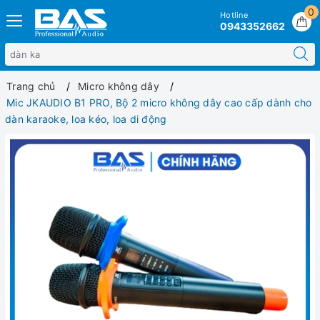
0
Hotline
0943352662
Trang chủ
Micro không dây
Mic JKAUDIO B1 PRO, Bộ 2 micro không dây cao cấp dành cho
dàn karaoke, loa kéo, loa di động