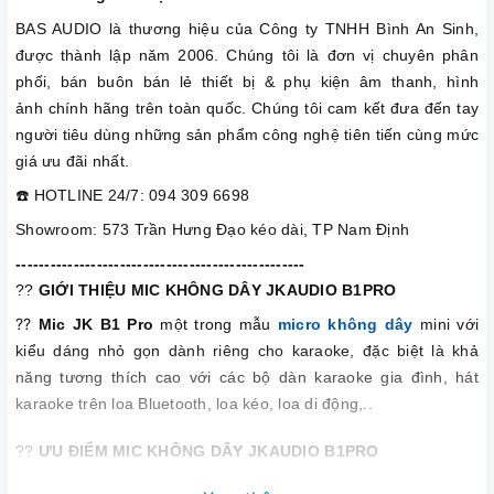
BAS AUDIO là thương hiệu của Công ty TNHH Bình An Sinh,
được thành lập năm 2006. Chúng tôi là đơn vị chuyên phân
phối, bán buôn bán lẻ thiết bị & phụ kiện âm thanh, hình
ảnh chính hãng trên toàn quốc. Chúng tôi cam kết đưa đến tay
người tiêu dùng những sản phẩm công nghệ tiên tiến cùng mức
giá ưu đãi nhất.
☎️ HOTLINE 24/7: 094 309 6698
Showroom: 573 Trần Hưng Đạo kéo dài, TP Nam Định
--------------------------------------------------
??
GIỚI THIỆU MIC KHÔNG DÂY JKAUDIO B1PRO
??
Mic JK B1 Pro
một trong mẫu
micro không dây
mini với
kiểu dáng nhỏ gọn dành riêng cho karaoke, đặc biệt là khả
năng tương thích cao với các bộ dàn karaoke gia đình, hát
karaoke trên loa Bluetooth, loa kéo, loa di động,..
??
ƯU ĐIỂM MIC KHÔNG DÂY JKAUDIO B1PRO
??
Micro JKaudio B1 Pro
nổi bật với tay micro được sơn nano