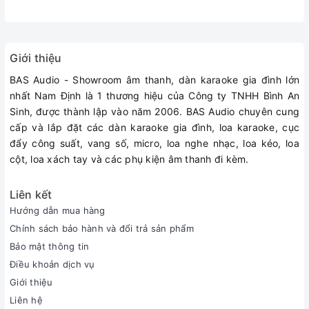
có cổng 3,5mm một cách dễ dàng như các dòng loa bluetooth
bán chạy hiện nay như Loa Harman Kardon Aura Studio 3, Loa
JBL Xtreme 2, Loa JBL Boombox, Loa JBL Boombox 2, Loa
Bose S1 Pro
Giới thiệu
??
CHÍNH SÁCH MUA BÁN HÀNG
BAS Audio - Showroom âm thanh, dàn karaoke gia đình lớn
nhất Nam Định là 1 thương hiệu của Công ty TNHH Bình An
Cam kết sản phẩm chính hãng 100%, đổi trả hoặc hoàn tiền
Sinh, được thành lập vào năm 2006. BAS Audio chuyên cung
nếu sản phẩm bị lỗi do vận chuyển hoặc do nhà sản xuất.
cấp và lắp đặt các dàn karaoke gia đình, loa karaoke, cục
Quý khách lấy "Mã giảm giá" trước khi đặt hàng để được
đẩy công suất, vang số, micro, loa nghe nhạc, loa kéo, loa
hưởng ưu đãi khi mua hàng.
cột, loa xách tay và các phụ kiện âm thanh đi kèm.
Sản phẩm luôn được kiểm tra kỹ & đóng gói cẩn thận trước
khi giao hàng
Liên kết
Quý khách vui lòng kiểm tra lại mã sản phẩm, SĐT, địa chỉ
Hướng dẫn mua hàng
trước khi đặt hàng
Giao hàng toàn quốc
Chính sách bảo hành và đổi trả sản phẩm
☎️ HOTLINE 24/7: 094 309 6698
Bảo mật thông tin
Điều khoản dịch vụ
Showroom: 573 Trần Hưng Đạo kéo dài, TP Nam Định
Giới thiệu
#mickaraoke #mickhongday #micloakeo #michatkraoke
Liên hệ
#micgiare #Micjk #MicJKB1Pro